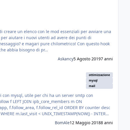
i creare un elenco con le mod essenziali per avviare una
sta applicazione non credo che abbia bisogno di pr…
Askancy
5 Agosto 2019
7 anni
ottimizzazione
mysql
mail
 WHERE m.last_visit < UNIX_TIMESTAMP(NOW() - INTER…
BomAle
12 Maggio 2018
8 anni