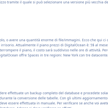
irizzo tramite il quale si può selezionare una versione più vecchia
ere una quantità enorme di file/immagini. Ecco che qui ci corre in aiuto il CDN.
 necessita di più spazio, il
rrompere il piano, il costo sarà suddiviso nelle ore di attività. Per
servizi quando volete, senza nessun tipo di vincolo. DigitalOcean offre Spaces in tre regioni: New York con tre data
mi aggiornamento IP.Board richiede agli utenti di convertire le proprie
anche voi avete questo problema vi basta recarvi in: AdminCP->Support