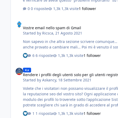
0 risposte
1,3k visite
1 follower
Vostre email nello spam di Gmail
Vostre email nello spam di Gmail
Started by
Ricsca
,
21 Agosto 2021
Non sapevo in che altra sezione scrivere comunque… Gmail mette le vostre email nella cartella spam. Mi sono appena registrato e non vedevo l’email con il link di convalida, H
anche provato a cambiare mali… Poi mi è venuto il sosp
6 risposte
1,3k visite
1 follower
Rendere i profili degli utenti solo per gli utenti registrati
4.x
Rendere i profili degli utenti solo per gli utenti registr
Started by
Askancy
,
18 Settembre 2021
Volete che i visitatori non possano visualizzare il prof
la reputazione seo del vostro sito? Ogni applicazione di IP.Board è composta da tanti moduli. I profili del forum fanno parte del Core, del sistema principale di IP.Suite quindi il
modulo dei profili lo troverete sotto l'applicazione Sistema, per farlo vi basterà andare in: AdminCP->
potrete scegliere chi sarà in grado di accedere al prof
1 risposta
1,3k visite
1 follower