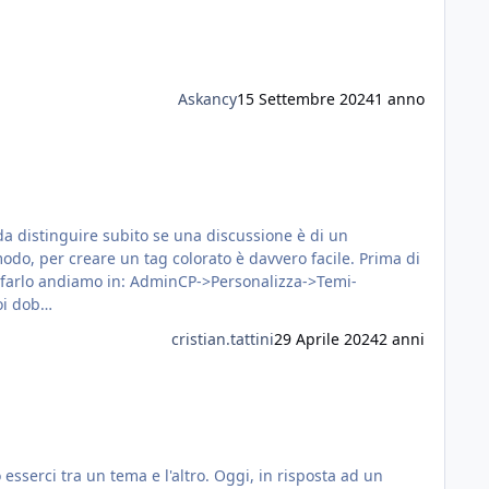
Askancy
15 Settembre 2024
1 anno
per creare un tag colorato è davvero facile. Prima di
P->Personalizza->Temi-
o noi dob…
cristian.tattini
29 Aprile 2024
2 anni
esserci tra un tema e l'altro. Oggi, in risposta ad un