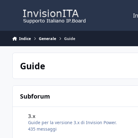
Vai al contenuto
I
Indice
Generale
Guide
Guide
Subforum
3.x
3.x
Guide per la versione 3.x di Invision Power.
435
messaggi