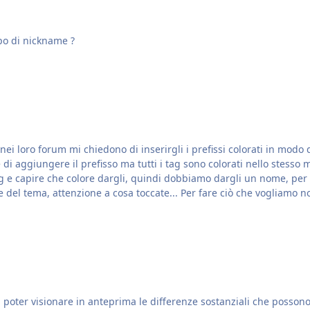
ipo di nickname ?
aggiungere il prefisso ma tutti i tag sono colorati nello stesso modo, 
che colore dargli, quindi dobbiamo dargli un nome, per farlo andiamo in: AdminC
esso siete nel cuore del tema, attenzione a cosa toccate... Per fare ciò che vogliam
 poter visionare in anteprima le differenze sostanziali che possono 