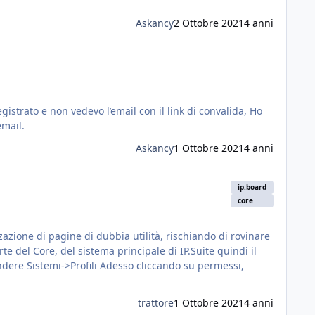
Askancy
2 Ottobre 2021
4 anni
email.
Askancy
1 Ottobre 2021
4 anni
ip.board
core
zzazione di pagine di dubbia utilità, rischiando di rovinare
trattore
1 Ottobre 2021
4 anni