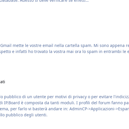
e verificare se avete questo "problemi importanti" su Database. Adesso si deve verificare se effetti…
o
etto e infatti ho trovato la vostra mai ora lo spam in entrambi le 
ati
ilo pubblico di un utente per motivi di privacy o per evitare l'indici
Applicazioni->Espandere Sistemi->Profili Adesso cliccando su permessi,
ilo pubblico degli utenti.