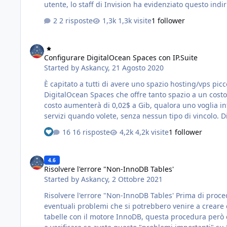
utente, lo staff di Invision ha evidenziato questo ind
2 risposte
1,3k visite
1 follower
Configurare DigitalOcean Spaces con IP.Suite
Configurare DigitalOcean Spaces con IP.Suite
Started by
Askancy
,
21 Agosto 2020
È capitato a tutti di avere uno spazio hosting/vps piccolo, o av
DigitalOcean Spaces che offre tanto spazio a un costo irrisorio. Attualmente il piano prezzi di DigitalOcean è: 5$ al mese per 250GiB di spazio, se si
costo aumenterà di 0,02$ a Gib, qualora uno voglia inte
16 risposte
4,2k visite
1 follower
Risolvere l'errore "Non-InnoDB Tables'
4.6
Risolvere l'errore "Non-InnoDB Tables'
Started by
Askancy
,
2 Ottobre 2021
Risolvere l'errore "Non-InnoDB Tables' Prima di procedere effettuate un backup completo del database e procedete solamente se avete le nozioni e le capacità per risolvere
eventuali problemi che si potrebbero venire a creare durante la conversione delle tabelle. Con gli ulti
tabelle con il motore InnoDB, questa procedura però deve essere effettuata in manuale. Per verificare se 