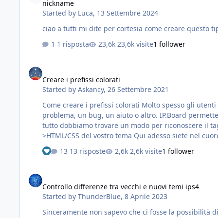
nickname
Started by
Luca
,
13 Settembre 2024
ciao a tutti mi dite per cortesia come creare questo t
1 risposta
23,6k visite
1 follower
Creare i prefissi colorati
Creare i prefissi colorati
Started by
Askancy
,
26 Settembre 2021
Come creare i prefissi colorati Molto spesso gli utenti nei loro forum mi chiedono di inserirgli i prefissi colorati in modo da distinguire subito se una discussione è di un
problema, un bug, un aiuto o altro. IP.Board permette di 
tutto dobbiamo trovare un modo per riconoscere il tag e capire 
>HTML/CSS del vostro tema Qui ad
13 risposte
2,6k visite
1 follower
Controllo differenze tra vecchi e nuovi temi ips4
Controllo differenze tra vecchi e nuovi temi ips4
Started by
ThunderBlue
,
8 Aprile 2023
Sinceramente non sapevo che ci fosse la possibilità di