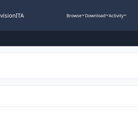
nvisionITA
Browse
Download
Activity