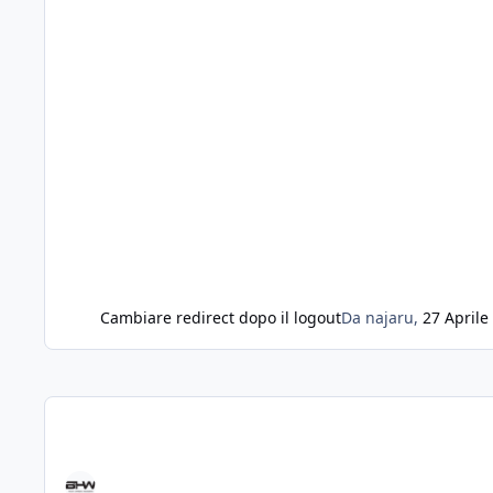
Cambiare redirect dopo il logout
Da
najaru
,
27 Aprile
nickname