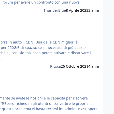
 del forum per avere un confronto con una nuova.
ThunderBlue
8 Aprile 2023
3 anni
 Una delle CDN migliori è
ché si, con DigitalOcean potete attivare e disattivare i
cente…
Ricsca
26 Ottobre 2021
4 anni