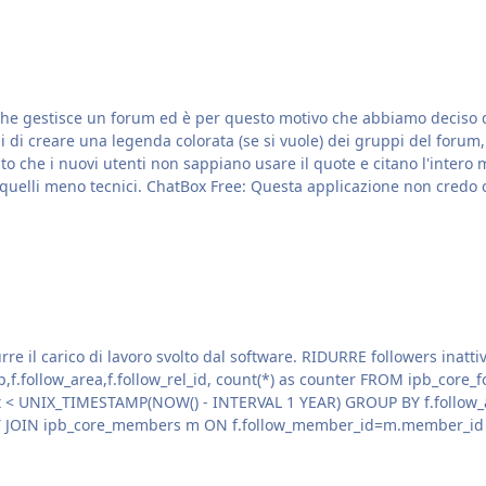
che gestisce un forum ed è per questo motivo che abbiamo deciso d
potrete essere più flessibili con i nuovi utenti e/o con quelli meno tecnici. ChatBox Free: Que
e. RIDURRE followers inattivi con mysql, utile per chi ha un server smtp con
AR) GROUP BY f.follow_app, f.follow_area, f.follow_rel_id ORDER BY counter desc
FT JOIN ipb_core_members m ON f.follow_member_id=m.member_id