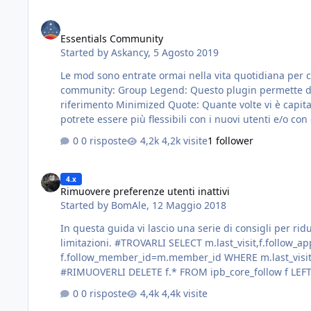
Essentials Community
Essentials Community
Started by
Askancy
,
5 Agosto 2019
Le mod sono entrate ormai nella vita quotidiana per 
community: Group Legend: Questo plugin permette di di creare una legenda colorata (se si vuole) dei gruppi del forum, per aiutare i nuovi utenti ad avere dei punti di
riferimento Minimized Quote: Quante volte vi è capitato che i nuovi utenti non sappiano usare il quote e citano l'intero messaggio? e magari pure chilometrico! Con questo hook
0 risposte
4,2k visite
1 follower
Rimuovere preferenze utenti inattivi
4.x
Rimuovere preferenze utenti inattivi
Started by
BomAle
,
12 Maggio 2018
In questa guida vi lascio una serie di consigli per ridurre il carico di lavoro svolto dal softwar
limitazioni. #TROVARLI SELECT m.last_visit,f.follow_app,f.follow_area,f.follow_rel_id, count(*) as counter FROM ipb_core_follow f LEFT JOIN ipb_core_members m ON
f.follow_member_id=m.member_id WHERE m.last_visit < UNIX_TIMESTAMP(NOW() - INTERVAL 1 YE
#RIMUOVERLI DELETE f.* FROM ipb_core_follow f LE
0 risposte
4,4k visite