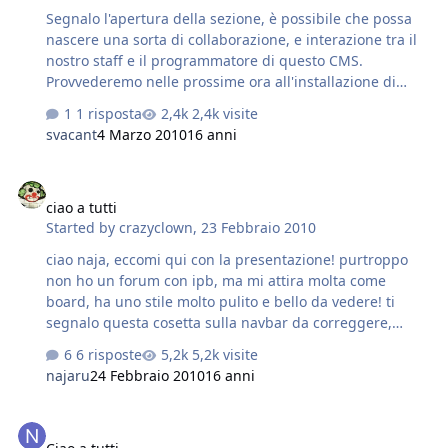
Segnalo l'apertura della sezione, è possibile che possa
nascere una sorta di collaborazione, e interazione tra il
nostro staff e il programmatore di questo CMS.
Provvederemo nelle prossime ora all'installazione di
questo cms nel nostro dominio, probabilmente lo
1 risposta
2,4k visite
utilizzeremo per ospitare la guida generale all'uso dei
svacant
4 Marzo 2010
16 anni
forum. Lascio la parola aal programmatore/responsabile
per una breve introduzione al software. Intanto io apro
ciao a tutti
un topic per la prima domanda
ciao a tutti
Started by
crazyclown
,
23 Febbraio 2010
ciao naja, eccomi qui con la presentazione! purtroppo
non ho un forum con ipb, ma mi attira molta come
board, ha uno stile molto pulito e bello da vedere! ti
segnalo questa cosetta sulla navbar da correggere,
magari qualcuno l'ha gia segnalato:
6 risposte
5,2k visite
najaru
24 Febbraio 2010
16 anni
Ciao a tutti