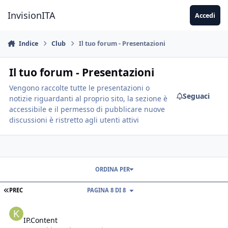
Vai al contenuto
InvisionITA
Accedi
Indice
Club
Il tuo forum - Presentazioni
Il tuo forum - Presentazioni
Vengono raccolte tutte le presentazioni o
Seguaci
notizie riguardanti al proprio sito, la sezione è
accessibile e il permesso di pubblicare nuove
discussioni è ristretto agli utenti attivi
ORDINA PER
PREC
PAGINA 8 DI 8
IP.Content
IP.Content