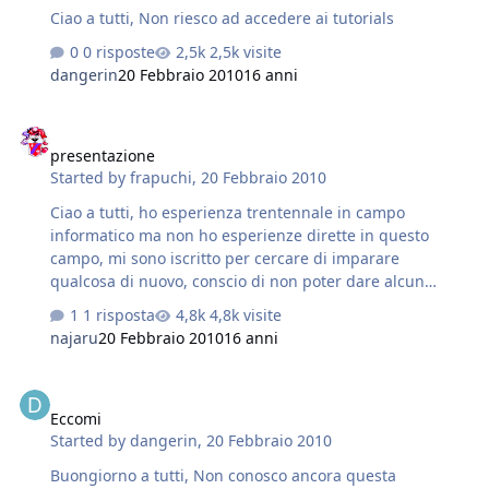
Ciao a tutti, Non riesco ad accedere ai tutorials
0 risposte
2,5k visite
dangerin
20 Febbraio 2010
16 anni
presentazione
presentazione
Started by
frapuchi
,
20 Febbraio 2010
Ciao a tutti, ho esperienza trentennale in campo
informatico ma non ho esperienze dirette in questo
campo, mi sono iscritto per cercare di imparare
qualcosa di nuovo, conscio di non poter dare alcun
contributo ma solo di attingere nuove nozioni. Scusate il
1 risposta
4,8k visite
parassitismo. Ciao a tutti Franco
najaru
20 Febbraio 2010
16 anni
Eccomi
Eccomi
Started by
dangerin
,
20 Febbraio 2010
Buongiorno a tutti, Non conosco ancora questa