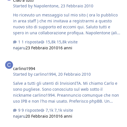
Ciao a tutti
Started by
Napolentone
,
23 Febbraio 2010
Ho ricevuto un messaggio sul mio sito ( ora lo pubblico
in area staff ) che mi invitava a registrarmi a questo
nuovo sito di supporto ed eccomi qui. Saluto tutti e
spero in una collaborazione profiqua. Napolentone (alias
Enzo) http://www.freeplayclub.org se ho un po di tempo
1 risposta
15,8k visite
dopo segnalo il mio sito nella vostra sezione dei siti
najaru
23 Febbraio 2010
16 anni
amici così la inauguro
carlino1994
carlino1994
Started by
carlino1994
,
20 Febbraio 2010
Salve a tutti gli utenti di InvisionITA. Mi chiamo Carlo e
sono pugliese. Sono conosciuto sul web sotto il
nickname carlino1994. Preannuncio comunque che non
uso IPB e non l'ho mai usato. Preferisco phpBB. Un
saluto.
9 risposte
7,1k visite
najaru
20 Febbraio 2010
16 anni
Ciao