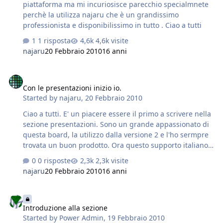
piattaforma ma mi incuriosisce parecchio specialmnete
perchè la utilizza najaru che è un grandissimo
professionista e disponibilissimo in tutto . Ciao a tutti
1 risposta
4,6k visite
najaru
20 Febbraio 2010
16 anni
Con le presentazioni inizio io.
Con le presentazioni inizio io.
Started by
najaru
,
20 Febbraio 2010
Ciao a tutti. E' un piacere essere il primo a scrivere nella
sezione presentazioni. Sono un grande appassionato di
questa board, la utilizzo dalla versione 2 e l'ho sermpre
trovata un buon prodotto. Ora questo supporto italiano
che non avrà un infinità di registrati ma che permetterà
0 risposte
2,3k visite
di sviscerare tutti insieme i mille aspetti interessanti di
najaru
20 Febbraio 2010
16 anni
questo software. Ancora un saluto a tutti.
Introduzione alla sezione
Introduzione alla sezione
Started by
Power Admin
,
19 Febbraio 2010