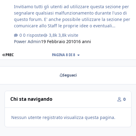
Invitiamo tutti gli utenti ad utilizzare questa sezione per
segnalare qualsiasi malfunzionamento durante l'uso di
questo forum. E' anche possibile utilizzare la sezione per
comunicare allo Staff le proprie idee o eventuali
suggerimenti utili al miglioramento del servizio che
0 risposte
3,8k visite
viene dato. Invitiamo tutti a leggere il regolamento
Power Admin
19 Febbraio 2010
16 anni
genereale, prima di proporre iniziative che vadano
contro di esso.
PREC
PAGINA 8 DI 8
Seguaci
Chi sta navigando
0
Nessun utente registrato visualizza questa pagina.