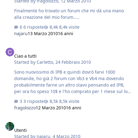
Started by
fragolozzo
,
12 Marzo 2010
Finalmente ho trovato un forum che mi dà una mano
alla creazione del mio forum.....
6 risposte
8,4k visite
najaru
13 Marzo 2010
16 anni
Ciao a tutti
Ciao a tutti
Started by
Carletto
,
24 Febbraio 2010
Sono nuovissimo di IPB e quindi dovrò farvi 1000
domande, ho già 2 forum con Vb3 e Vb4 ma dovendo
probabilmente farne un altro stavo pensando ad IPB,
per ora ho speso 10$ e l'ho comprato per 1 mese sul loro
Hosting, installato ieri sera sto cercando prima di tutto
3 risposte
8,5k visite
la traduzione italiana e per ora, ma non l'ho
fragolozzo
12 Marzo 2010
16 anni
praticamente usato, ho notato che non mi memorizza la
password per entrare. Vado a leggere tutto e poi
Utenti
ricomincio con le domande :-) Grazie
Utenti
Started by
najaru
,
4 Marzo 2010