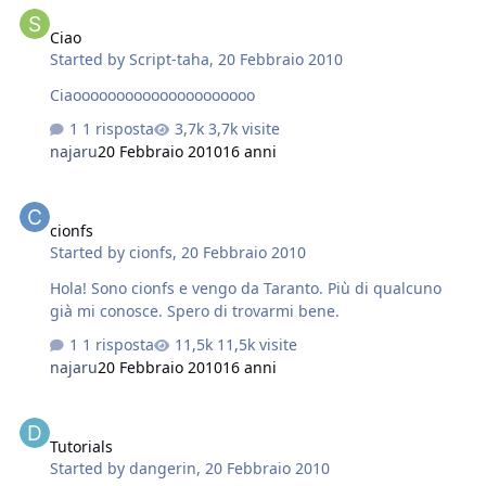
Ciao
Started by
Script-taha
,
20 Febbraio 2010
Ciaooooooooooooooooooooo
1 risposta
3,7k visite
najaru
20 Febbraio 2010
16 anni
cionfs
cionfs
Started by
cionfs
,
20 Febbraio 2010
Hola! Sono cionfs e vengo da Taranto. Più di qualcuno
già mi conosce. Spero di trovarmi bene.
1 risposta
11,5k visite
najaru
20 Febbraio 2010
16 anni
Tutorials
Tutorials
Started by
dangerin
,
20 Febbraio 2010