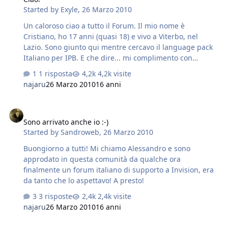
Started by
Exyle
,
26 Marzo 2010
scoprendo tante mod interessanti..
Un caloroso ciao a tutto il Forum. Il mio nome è
Cristiano, ho 17 anni (quasi 18) e vivo a Viterbo, nel
Lazio. Sono giunto qui mentre cercavo il language pack
Italiano per IPB. E che dire... mi complimento con
najaru, perché come traduzione è davvero ottima.
1 risposta
4,2k visite
Invision Power Board è un software che mi ha sempre
najaru
26 Marzo 2010
16 anni
sbalordito, in ogni occasione, ed ormai la uso da quasi 4
anni. Attualmente possiedo due licenze, una delle quali
Sono arrivato anche io :-)
è in attesa di trovare la sua nuova collocazione. Mi fa
Sono arrivato anche io :-)
immensamente felice vedere che finalmente esiste un
Started by
Sandroweb
,
26 Marzo 2010
Forum di supporto tutto Italiano.
Buongiorno a tutti! Mi chiamo Alessandro e sono
approdato in questa comunità da qualche ora
finalmente un forum italiano di supporto a Invision, era
da tanto che lo aspettavo! A presto!
3 risposte
2,4k visite
najaru
26 Marzo 2010
16 anni
Orgoglio Bianconero