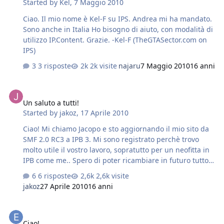
Started by
Kel
,
7 Maggio 2010
Ciao. Il mio nome è Kel-F su IPS. Andrea mi ha mandato.
Sono anche in Italia Ho bisogno di aiuto, con modalità di
utilizzo IP.Content. Grazie. -Kel-F (TheGTASector.com on
IPS)
3 risposte
2k visite
najaru
7 Maggio 2010
16 anni
Un saluto a tutti!
Un saluto a tutti!
Started by
jakoz
,
17 Aprile 2010
Ciao! Mi chiamo Jacopo e sto aggiornando il mio sito da
SMF 2.0 RC3 a IPB 3. Mi sono registrato perchè trovo
molto utile il vostro lavoro, sopratutto per un neofitta in
IPB come me.. Spero di poter ricambiare in futuro tutto
l'aiuto che date soltanto spulciando questo forum.. Che
6 risposte
2,6k visite
impressioni ho di IPB: tralasciando che mi è sempre
jakoz
27 Aprile 2010
16 anni
piaciuto, lo trovo davvero potente e stabile, ma
sopratutto di facile compressione, che mi rendono
Ciao!
soddisfato dell'acquisto fatto. Come mod al forum, per
Ciao!
ora ho abbinanto la galleria IPB, ma grazie a voi sto