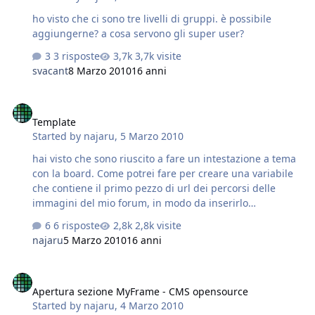
ho visto che ci sono tre livelli di gruppi. è possibile
aggiungerne? a cosa servono gli super user?
3 risposte
3,7k visite
svacant
8 Marzo 2010
16 anni
Template
Template
Started by
najaru
,
5 Marzo 2010
hai visto che sono riuscito a fare un intestazione a tema
con la board. Come potrei fare per creare una variabile
che contiene il primo pezzo di url dei percorsi delle
immagini del mio forum, in modo da inserirlo
direttamente nei css, ed evitare di inserire l'url
6 risposte
2,8k visite
completo? Tipo non avere cosi:
najaru
5 Marzo 2010
16 anni
[http://www.invisioni...branding_bg.png[/url] ma avere
(campo)/style_images/master/branding_bg.png dove
Apertura sezione MyFrame - CMS opensource
campo è la prima parte di url che rimane sempre uguale
Apertura sezione MyFrame - CMS opensource
Started by
najaru
,
4 Marzo 2010