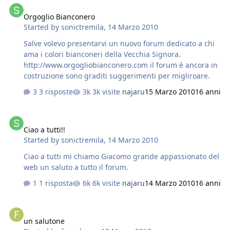
Orgoglio Bianconero
Started by
sonictremila
,
14 Marzo 2010
Salve volevo presentarvi un nuovo forum dedicato a chi
ama i colori bianconeri della Vecchia Signora.
http://www.orgogliobianconero.com il forum è ancora in
costruzione sono graditi suggerimenti per migliroare.
3 risposte
3k visite
najaru
15 Marzo 2010
16 anni
Ciao a tutti!!
Ciao a tutti!!
Started by
sonictremila
,
14 Marzo 2010
Ciao a tutti mi chiamo Giacomo grande appassionato del
web un saluto a tutto il forum.
1 risposta
6k visite
najaru
14 Marzo 2010
16 anni
un salutone
un salutone