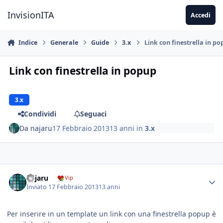
Vai al contenuto
InvisionITA
Accedi
Indice
Generale
Guide
3.x
Link con finestrella in p
Link con finestrella in popup
3.x
Condividi
Seguaci
Da
najaru
17 Febbraio 2013
13 anni
in
3.x
najaru
Vip
Inviato
17 Febbraio 2013
13 anni
Per inserire in un template un link con una finestrella popup è