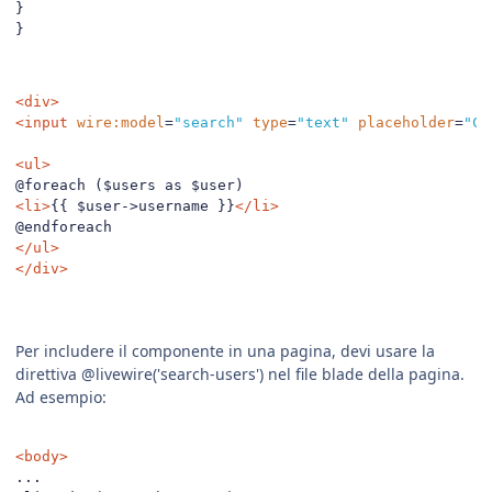
}
}
<div>
<input
wire:model
=
"search"
type
=
"text"
placeholder
=
"Ce
<ul>
<li>
{{ $user->username }}
</li>
</ul>
</div>
Per includere il componente in una pagina, devi usare la
direttiva @livewire('search-users') nel file blade della pagina.
Ad esempio:
<body>
...
