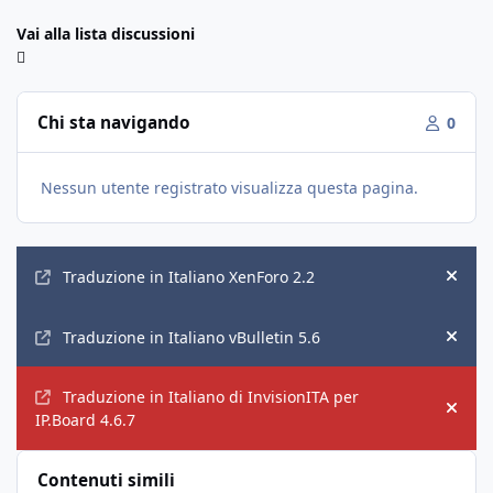
Vai alla lista discussioni
Chi sta navigando
0
Nessun utente registrato visualizza questa pagina.
Annunci
Traduzione in Italiano XenForo 2.2
Hide
Traduzione in Italiano vBulletin 5.6
Hide
Traduzione in Italiano di InvisionITA per
Hide
IP.Board 4.6.7
Contenuti simili