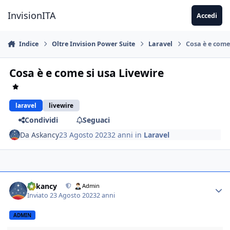
Vai al contenuto
InvisionITA
Accedi
Indice
Oltre Invision Power Suite
Laravel
Cosa è e come
Cosa è e come si usa Livewire
laravel
livewire
Condividi
Seguaci
Da
Askancy
23 Agosto 2023
2 anni
in
Laravel
Askancy
Admin
Inviato
23 Agosto 2023
2 anni
ADMIN