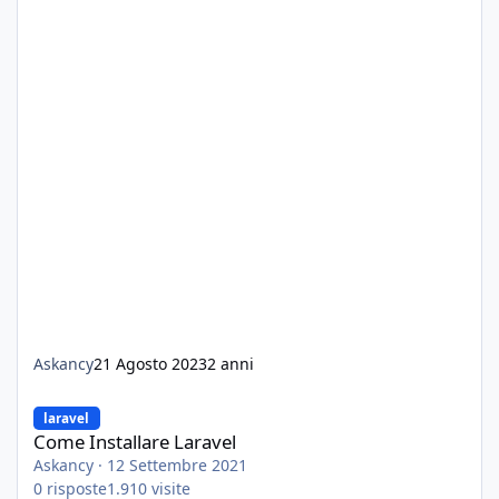
Askancy
21 Agosto 2023
2 anni
Come Installare Laravel
laravel
Come Installare Laravel
Askancy
·
12 Settembre 2021
0
risposte
1.910
visite