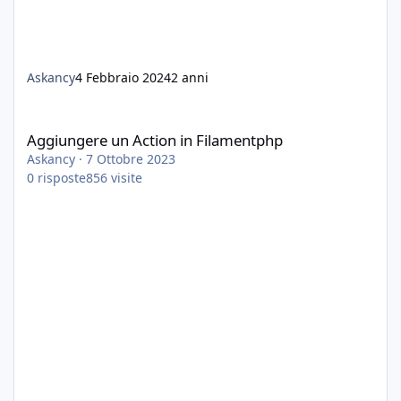
Askancy
4 Febbraio 2024
2 anni
Aggiungere un Action in Filamentphp
Aggiungere un Action in Filamentphp
Askancy
·
7 Ottobre 2023
0
risposte
856
visite