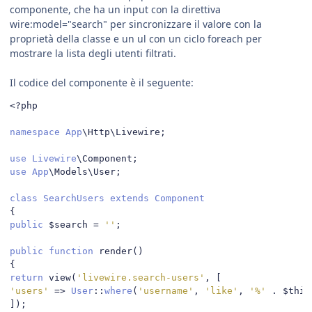
componente, che ha un input con la direttiva
wire:model="search" per sincronizzare il valore con la
proprietà della classe e un ul con un ciclo foreach per
mostrare la lista degli utenti filtrati.
Il codice del componente è il seguente:
<?
php

namespace
App
\Http\Livewire
;
use
Livewire
\Component
;
use
App
\Models\User
;
class
SearchUsers
extends
Component
{
public
 $search 
=
''
;
public
function
 render
()
{
return
 view
(
'livewire.search-users'
,
[
'users'
=>
User
::
where
(
'username'
,
'like'
,
'%'
.
 $this
]);