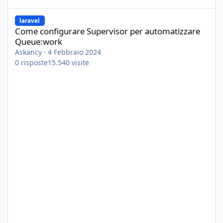
Come configurare Supervisor per automatizzare Queue:work
laravel
Come configurare Supervisor per automatizzare
Queue:work
Askancy
·
4 Febbraio 2024
0
risposte
15.540
visite