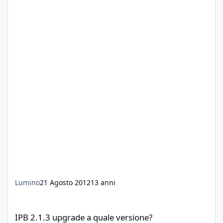
Lumino
21 Agosto 2012
13 anni
IPB 2.1.3 upgrade a quale versione?
IPB 2.1.3 upgrade a quale versione?