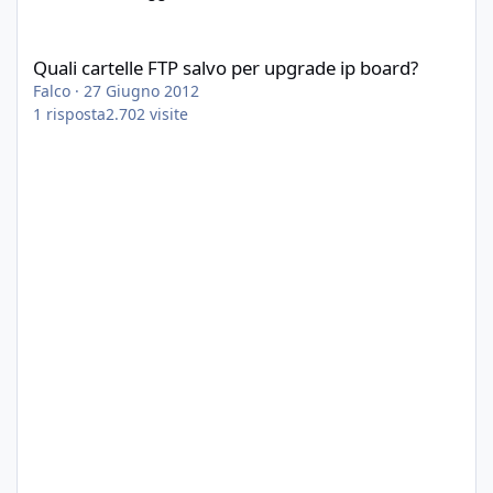
Quali cartelle FTP salvo per upgrade ip board?
Quali cartelle FTP salvo per upgrade ip board?
Falco
·
27 Giugno 2012
1
risposta
2.702
visite