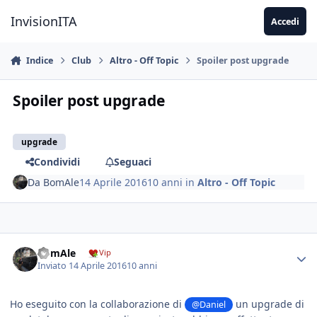
Vai al contenuto
InvisionITA
Accedi
Indice
Club
Altro - Off Topic
Spoiler post upgrade
Spoiler post upgrade
upgrade
Condividi
Seguaci
Da
BomAle
14 Aprile 2016
10 anni
in
Altro - Off Topic
BomAle
Vip
Inviato
14 Aprile 2016
10 anni
Ho eseguito con la collaborazione di
un upgrade di
@Daniel