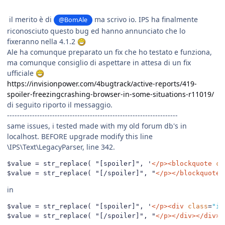
il merito è di
ma scrivo io. IPS ha finalmente
@BomAle
riconosciuto questo bug ed hanno annunciato che lo
fixeranno nella 4.1.2
Ale ha comunque preparato un fix che ho testato e funziona,
ma comunque consiglio di aspettare in attesa di un fix
ufficiale
https://invisionpower.com/4bugtrack/active-reports/419-
spoiler-freezingcrashing-browser-in-some-situations-r11019/
di seguito riporto il messaggio.
--------------------------------------------------------------------
same issues, i tested made with my old forum db's in
localhost. BEFORE upgrade modify this line
\IPS\Text\LegacyParser, line 342.
$value = str_replace( "[spoiler]", '
</p><blockquote
cl
$value = str_replace( "[/spoiler]", "
</p></blockquote>
in
$value = str_replace( "[spoiler]", '
</p><div
class
=
"ip
$value = str_replace( "[/spoiler]", "
</p></div></div><