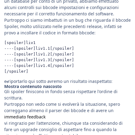
un database per conto di un privato, abbiamo effettuato
alcuni controlli sui bbcode impostazioni e configurazioni
necessarie per il corretto funzionamento del software.
Purtroppo ci siamo imbattuti in un bug che riguarda il bbcode
Spoiler, molto utilizzato nelle precedenti release, infatti se
provo a incollare il codice in formato bbcode:
[spoiler]liv1

----[spoiler]liv1.1[/spoiler]

----[spoiler]liv1.2[/spoiler]

----[spoiler]liv1.3[/spoiler]

----[spoiler]liv1.4[/spoiler]

[/spoiler]
e riportarlo qui sotto avremo un risultato inaspettato:
Mostra contenuto nascosto
Gli spoiler finiscono in fondo senza rispettare l'ordine di
scrittura.
Purtroppo non vedo come si evolverà la situazione, spero
correggano almeno il parser dei bbcode e di avere un
immediato feedback
vi ringrazio per l'attenzione, chiunque sta considerando di
fare un upgrade consiglio di aspettare fino a quando la