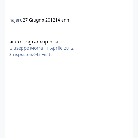
najaru
27 Giugno 2012
14 anni
aiuto upgrade ip board
aiuto upgrade ip board
Giuseppe Morra
·
1 Aprile 2012
3
risposte
5.045
visite