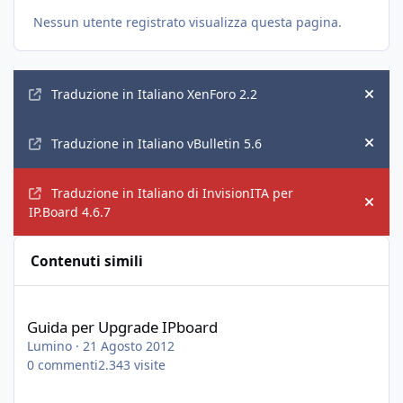
Nessun utente registrato visualizza questa pagina.
Annunci
Traduzione in Italiano XenForo 2.2
Hide
Traduzione in Italiano vBulletin 5.6
Hide
Traduzione in Italiano di InvisionITA per
Hide
IP.Board 4.6.7
Contenuti simili
Guida per Upgrade IPboard
Guida per Upgrade IPboard
Lumino
·
21 Agosto 2012
0
commenti
2.343
visite