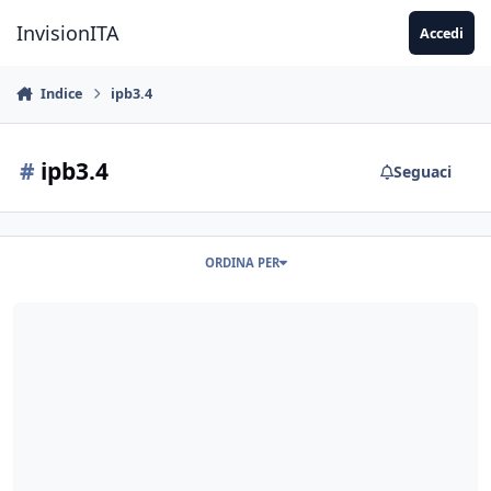
Vai al contenuto
InvisionITA
Accedi
Indice
ipb3.4
#
ipb3.4
Seguaci
ORDINA PER
Impostare il Portal come pagina iniziale