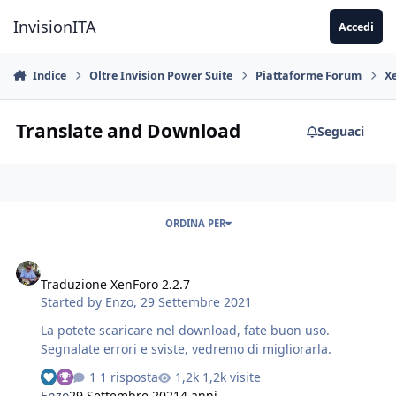
Vai al contenuto
InvisionITA
Accedi
Indice
Oltre Invision Power Suite
Piattaforme Forum
X
Translate and Download
Seguaci
ORDINA PER
Traduzione XenForo 2.2.7
Traduzione XenForo 2.2.7
Started by
Enzo
,
29 Settembre 2021
La potete scaricare nel download, fate buon uso.
Segnalate errori e sviste, vedremo di migliorarla.
1 risposta
1,2k visite
Enzo
29 Settembre 2021
4 anni