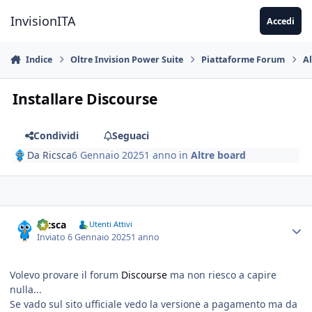
Vai al contenuto
InvisionITA
Accedi
Indice
Oltre Invision Power Suite
Piattaforme Forum
A
Installare Discourse
Condividi
Seguaci
Da
Ricsca
6 Gennaio 2025
1 anno
in
Altre board
Ricsca
Utenti Attivi
Inviato
6 Gennaio 2025
1 anno
Volevo provare il forum
Discourse
ma non riesco a capire
nulla...
Se vado sul sito ufficiale vedo la versione a pagamento ma da