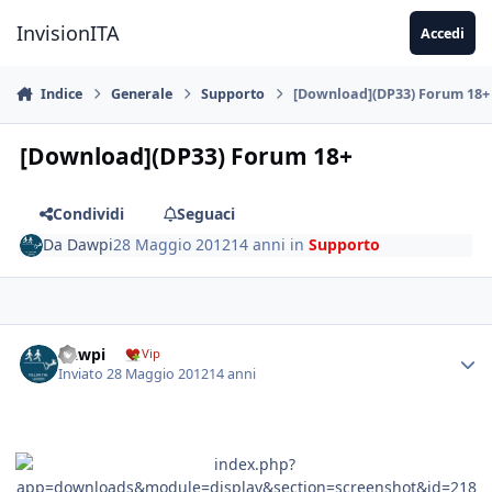
Vai al contenuto
InvisionITA
Accedi
Indice
Generale
Supporto
[Download](DP33) Forum 18+
[Download](DP33) Forum 18+
Condividi
Seguaci
Da
Dawpi
28 Maggio 2012
14 anni
in
Supporto
Dawpi
Vip
Inviato
28 Maggio 2012
14 anni