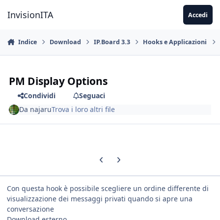
Vai al contenuto
InvisionITA
Accedi
Indice
Download
IP.Board 3.3
Hooks e Applicazioni
PM Display Options
Condividi
Seguaci
Da
najaru
Trova i loro altri file
Previous carousel slide
Next carousel slide
Con questa hook è possibile scegliere un ordine differente di
visualizzazione dei messaggi privati quando si apre una
conversazione
Download esterno